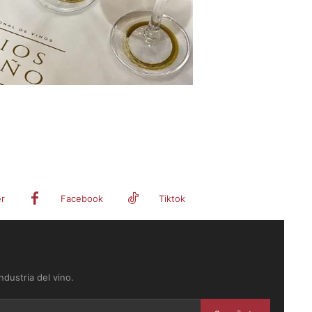
er
Facebook
Tiktok
dustria del vino.