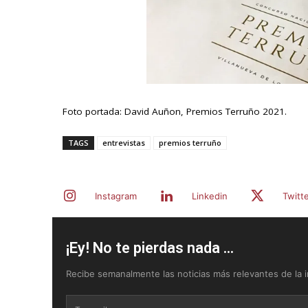
Foto portada: David Auñon, Premios Terruño 2021.
TAGS
entrevistas
premios terruño
Instagram
Linkedin
Twitt
¡Ey! No te pierdas nada ...
Recibe semanalmente las noticias más relevantes de la in