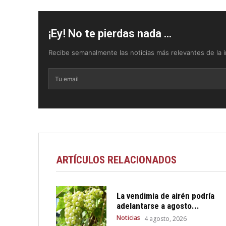
¡Ey! No te pierdas nada ...
Recibe semanalmente las noticias más relevantes de la in
ARTÍCULOS RELACIONADOS
La vendimia de airén podría
adelantarse a agosto...
Noticias
4 agosto, 2026