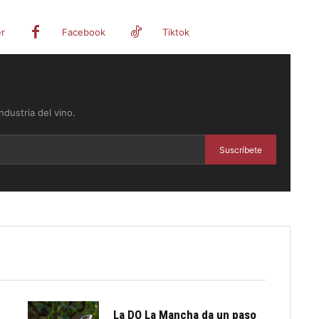
er
Facebook
Tiktok
dustria del vino.
Suscríbete
La DO La Mancha da un paso