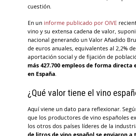
cuestión.
En un
informe publicado por OIVE
recient
vino y su extensa cadena de valor, supo
nacional generando un Valor Añadido Brut
de euros anuales, equivalentes al 2,2% d
aportación social y de fijación de poblaci
más 427.700 empleos de forma directa e
en España
.
¿Qué valor tiene el vino espa
Aquí viene un dato para reflexionar. Seg
que los productores de vino españoles e
los otros dos países líderes de la industria
de litros de vino español se enviaron a