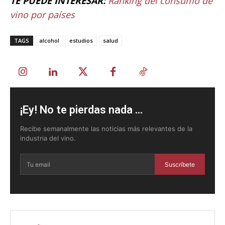
TE PUEDE INTERESAR:
Ránking del consumo de
vino por países
TAGS
alcohol
estudios
salud
¡Ey! No te pierdas nada ...
Recibe semanalmente las noticias más relevantes de la
industria del vino.
Suscríbete