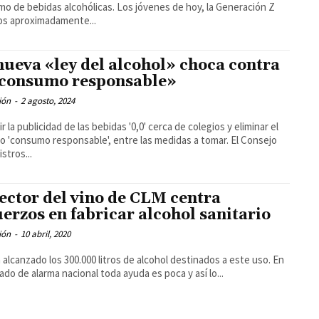
bidas alcohólicas. Los jóvenes de hoy, la Generación Z
os aproximadamente...
nueva «ley del alcohol» choca contra
«consumo responsable»
ión
-
2 agosto, 2024
r la publicidad de las bebidas '0,0' cerca de colegios y eliminar el
 'consumo responsable', entre las medidas a tomar. El Consejo
stros...
sector del vino de CLM centra
uerzos en fabricar alcohol sanitario
ión
-
10 abril, 2020
 alcanzado los 300.000 litros de alcohol destinados a este uso. En
ado de alarma nacional toda ayuda es poca y así lo...