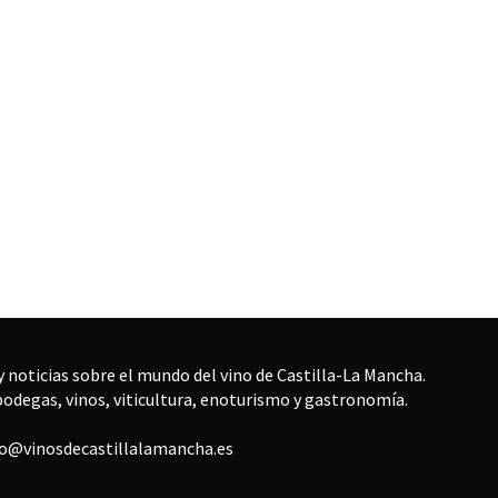
 noticias sobre el mundo del vino de Castilla-La Mancha.
bodegas, vinos, viticultura, enoturismo y gastronomía.
fo@vinosdecastillalamancha.es