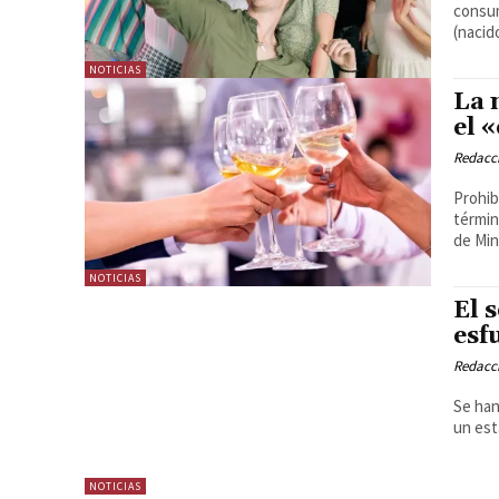
consumo de be
(nacid
NOTICIAS
La 
el 
Redacc
Prohibi
término
de Mini
NOTICIAS
El 
esf
Redacc
Se han
un est
NOTICIAS