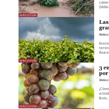
cubiertos 
DANA (
AGRICULTURA
Las
gra
Redacc
Asocia
terreno. La Asociación Agraria-Jóvenes Agricultores
Real e
AGRICULTURA
3 e
por
Redacc
¿Cómo afe
activi
lluvia...
AGRICULTURA