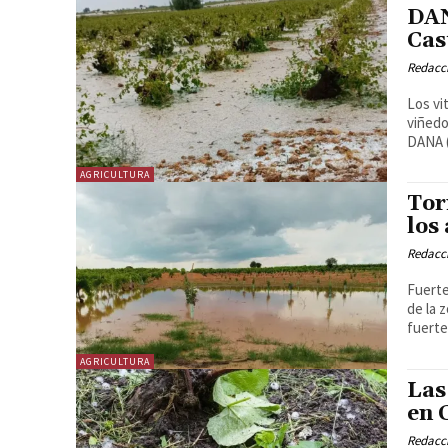
DAN
Cas
Redacc
Los vi
viñedos. La región de Castilla-La Mancha ha sufrido
DANA (
AGRICULTURA
Tor
los
Redacc
Fuerte
de la zona de Toledo
fuerte
AGRICULTURA
Las
en 
Redacc