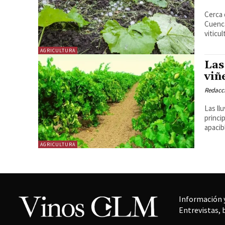
Cerca 
Cuenca. Esta semana se han vivido tardes de preocu
viticu
AGRICULTURA
Las
viñ
Redacc
Las ll
princi
apacibl
AGRICULTURA
Información y
Entrevistas, 