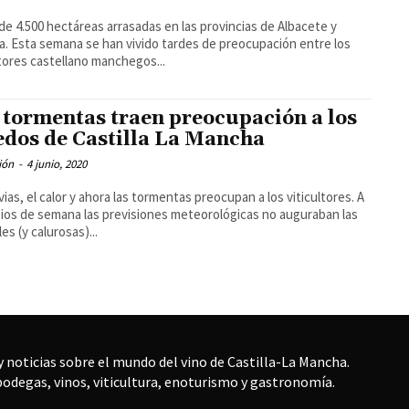
de 4.500 hectáreas arrasadas en las provincias de Albacete y
pación entre los
ltores castellano manchegos...
 tormentas traen preocupación a los
edos de Castilla La Mancha
ión
-
4 junio, 2020
uvias, el calor y ahora las tormentas preocupan a los viticultores. A
pios de semana las previsiones meteorológicas no auguraban las
es (y calurosas)...
 noticias sobre el mundo del vino de Castilla-La Mancha.
bodegas, vinos, viticultura, enoturismo y gastronomía.