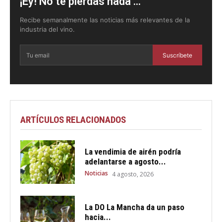
¡Ey! No te pierdas nada ...
Recibe semanalmente las noticias más relevantes de la
industria del vino.
Suscríbete
ARTÍCULOS RELACIONADOS
La vendimia de airén podría
adelantarse a agosto...
Noticias
4 agosto, 2026
La DO La Mancha da un paso
hacia...