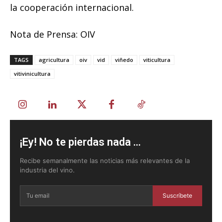
la cooperación internacional.
Nota de Prensa: OIV
TAGS
agricultura
oiv
vid
viñedo
viticultura
vitivinicultura
¡Ey! No te pierdas nada ...
Recibe semanalmente las noticias más relevantes de la
industria del vino.
Suscríbete