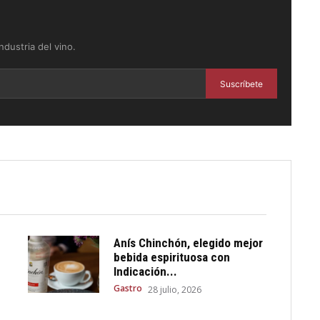
dustria del vino.
Suscríbete
Anís Chinchón, elegido mejor
bebida espirituosa con
Indicación...
Gastro
28 julio, 2026