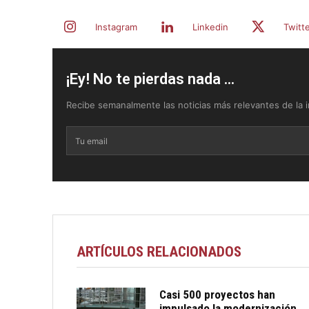
Instagram
Linkedin
Twitt
¡Ey! No te pierdas nada ...
Recibe semanalmente las noticias más relevantes de la in
ARTÍCULOS RELACIONADOS
Casi 500 proyectos han
impulsado la modernización