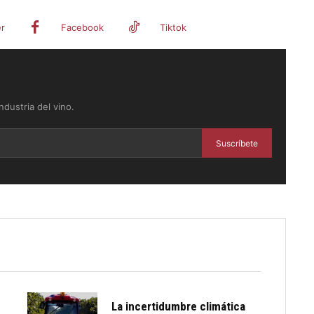
er
Facebook
Tiktok
dustria del vino.
Suscríbete
La incertidumbre climática