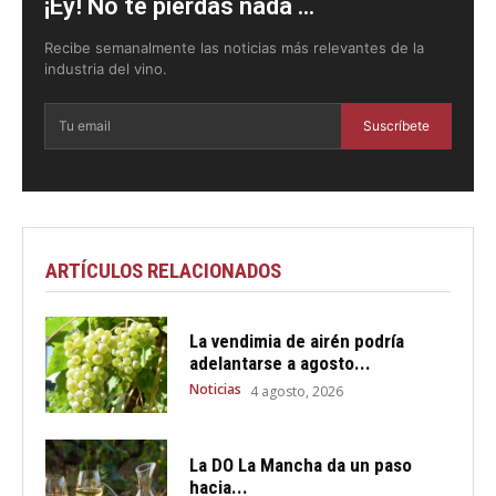
¡Ey! No te pierdas nada ...
Recibe semanalmente las noticias más relevantes de la
industria del vino.
Suscríbete
ARTÍCULOS RELACIONADOS
La vendimia de airén podría
adelantarse a agosto...
Noticias
4 agosto, 2026
La DO La Mancha da un paso
hacia...