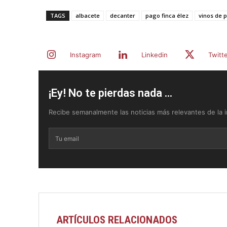
TAGS
albacete
decanter
pago finca élez
vinos de 
Instagram
Linkedin
Twitt
¡Ey! No te pierdas nada ...
Recibe semanalmente las noticias más relevantes de la in
ARTÍCULOS RELACIONADOS