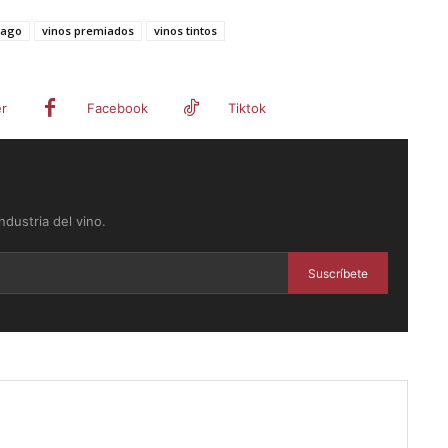
pago
vinos premiados
vinos tintos
er
Facebook
Tiktok
dustria del vino.
Suscríbete