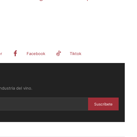
er
Facebook
Tiktok
dustria del vino.
Suscríbete