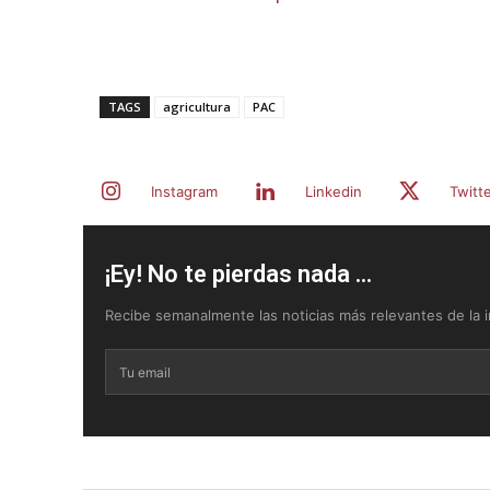
TAGS
agricultura
PAC
Instagram
Linkedin
Twitt
¡Ey! No te pierdas nada ...
Recibe semanalmente las noticias más relevantes de la in