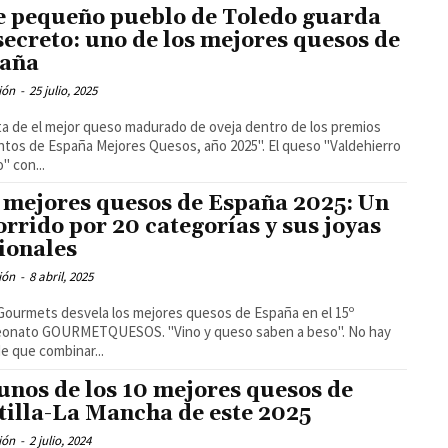
e pequeño pueblo de Toledo guarda
secreto: uno de los mejores quesos de
aña
ión
-
25 julio, 2025
ta de el mejor queso madurado de oveja dentro de los premios
s de España Mejores Quesos, año 2025". El queso "Valdehierro
" con...
 mejores quesos de España 2025: Un
orrido por 20 categorías y sus joyas
ionales
ión
-
8 abril, 2025
Gourmets desvela los mejores quesos de España en el 15º
GOURMETQUESOS. "Vino y queso saben a beso". No hay
e que combinar...
unos de los 10 mejores quesos de
tilla-La Mancha de este 2025
ión
-
2 julio, 2024