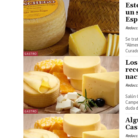
Est
un 
Esp
Redacc
Se tra
"Alimento
Curado
GASTRO
Los
rec
nac
Redacc
Salón 
Campeonato 
duda d
GASTRO
Alg
Cas
Redacc