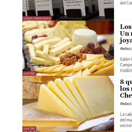
VINOS PREMIADOS
Los
Un 
joy
Redacc
Salón 
Campeonato
tradic
GASTRO
8 q
los
Che
Redacc
La cal
del mundo. Castilla-La Mancha ha vuelto 
sector
GASTRO