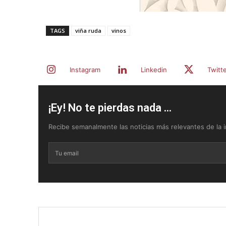
TAGS
viña ruda
vinos
Instagram
Linkedin
Twitt
¡Ey! No te pierdas nada ...
Recibe semanalmente las noticias más relevantes de la in