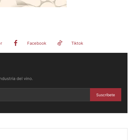
er
Facebook
Tiktok
dustria del vino.
Suscríbete