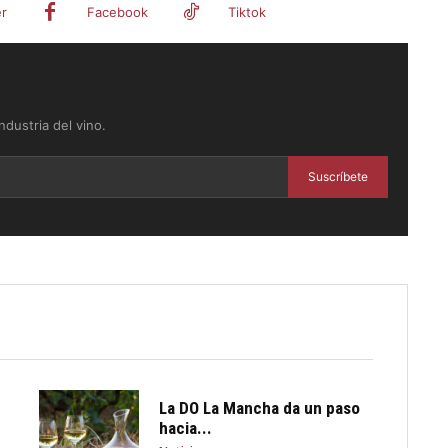
er
Facebook
Tiktok
dustria del vino.
Suscríbete
La DO La Mancha da un paso
hacia...