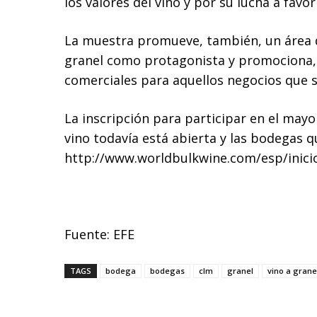
los valores del vino y por su lucha a favor
La muestra promueve, también, un área de
granel como protagonista y promociona, d
comerciales para aquellos negocios que su
La inscripción para participar en el mayo
vino todavía está abierta y las bodegas 
http://www.worldbulkwine.com/esp/inici
Fuente: EFE
TAGS
bodega
bodegas
clm
granel
vino a grane