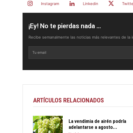
Instagram
Linkedin
Twitt
¡Ey! No te pierdas nada ...
Recibe semanalmente las noticias más relevantes de la in
ARTÍCULOS RELACIONADOS
La vendimia de airén podría
adelantarse a agosto...