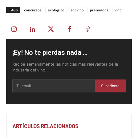
TAGS
concursos
ecológico
ecovino
premiados
vino
¡Ey! No te pierdas nada ...
Recibe semanalmente las noticias más relevantes de la
industria del vino.
Suscríbete
ARTÍCULOS RELACIONADOS