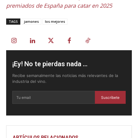
premiados de España para catar en 2025
TAGS
jamones
los mejores
¡Ey! No te pierdas nada ...
Recibe semanalmente las noticias más relevantes de la
industria del vino.
Suscríbete
ARTÍCULOS RELACIONADOS