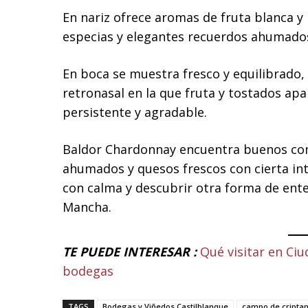
En nariz ofrece aromas de fruta blanca y
especias y elegantes recuerdos ahumados
En boca se muestra fresco y equilibrado,
retronasal en la que fruta y tostados ap
persistente y agradable.
Baldor Chardonnay encuentra buenos co
ahumados y quesos frescos con cierta in
con calma y descubrir otra forma de en
Mancha.
TE PUEDE INTERESAR :
Qué visitar en Ciu
bodegas
TAGS
Bodegas y Viñedos Castilblanque
campo de cripta