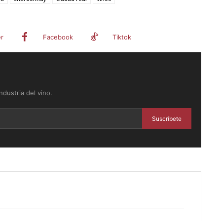
er
Facebook
Tiktok
dustria del vino.
Suscríbete