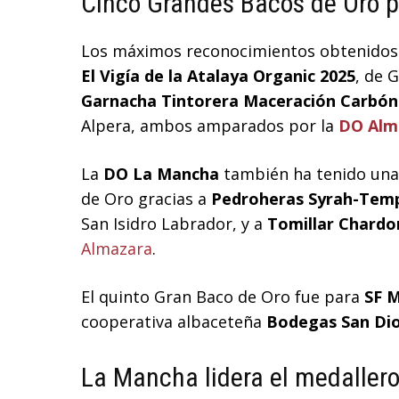
Cinco Grandes Bacos de Oro p
Los máximos reconocimientos obtenidos p
El Vigía de la Atalaya Organic 2025
, de 
Garnacha Tintorera Maceración Carbón
Alpera, ambos amparados por la
DO Alm
La
DO La Mancha
también ha tenido una
de Oro gracias a
Pedroheras Syrah-Temp
San Isidro Labrador, y a
Tomillar Chardo
Almazara
.
El quinto Gran Baco de Oro fue para
SF M
cooperativa albaceteña
Bodegas San Dio
La Mancha lidera el medallero