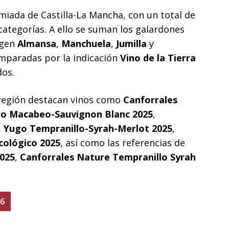
miada de Castilla-La Mancha, con un total de
 categorías. A ello se suman los galardones
igen
Almansa
,
Manchuela
,
Jumilla
y
amparadas por la indicación
Vino de la Tierra
dos.
 región destacan vinos como
Canforrales
co Macabeo-Sauvignon Blanc 2025
,
,
Yugo Tempranillo-Syrah-Merlot 2025
,
cológico 2025
, así como las referencias de
025
,
Canforrales Nature Tempranillo Syrah
26