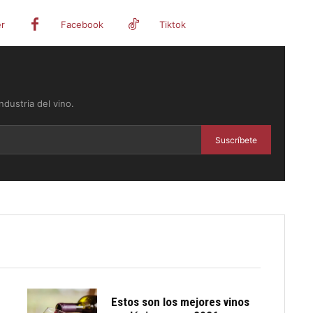
er
Facebook
Tiktok
dustria del vino.
Suscríbete
Estos son los mejores vinos