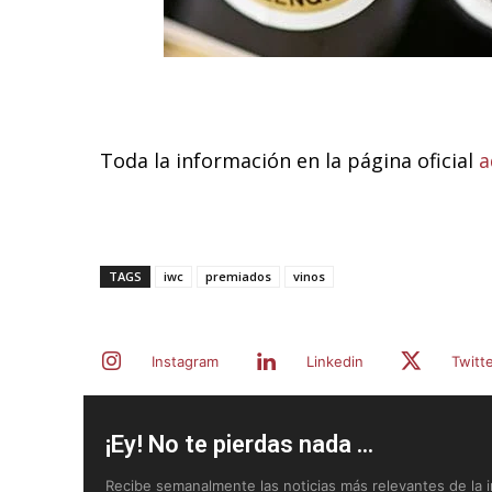
Toda la información en la página oficial
a
TAGS
iwc
premiados
vinos
Instagram
Linkedin
Twitt
¡Ey! No te pierdas nada ...
Recibe semanalmente las noticias más relevantes de la in