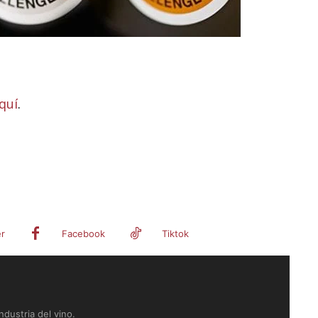
quí
.
er
Facebook
Tiktok
dustria del vino.