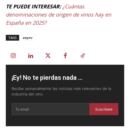
TE PUEDE INTERESAR:
¿Cuántas
denominaciones de origen de vinos hay en
España en 2025?
TAGS
aepev
¡Ey! No te pierdas nada ...
Recibe semanalmente las noticias más relevantes de la
industria del vino.
Suscríbete