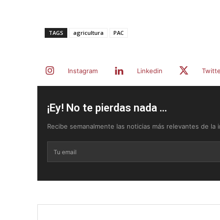
TAGS
agricultura
PAC
Instagram
Linkedin
Twitt
¡Ey! No te pierdas nada ...
Recibe semanalmente las noticias más relevantes de la in