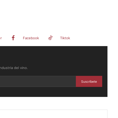
er
Facebook
Tiktok
dustria del vino.
Suscríbete