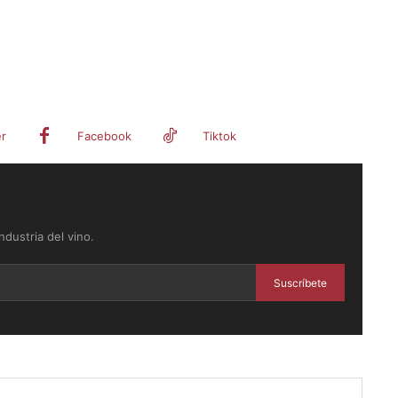
er
Facebook
Tiktok
dustria del vino.
Suscríbete