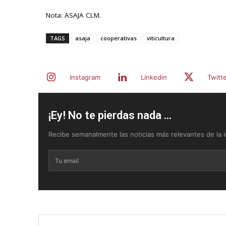
Nota: ASAJA CLM.
TAGS
asaja
cooperativas
viticultura
Instagram
Linkedin
Twitt
¡Ey! No te pierdas nada ...
Recibe semanalmente las noticias más relevantes de la in