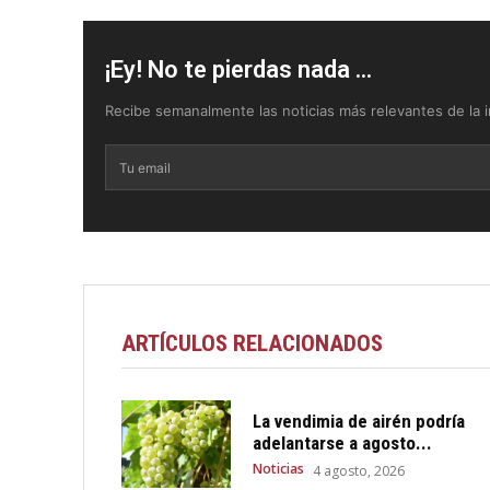
¡Ey! No te pierdas nada ...
Recibe semanalmente las noticias más relevantes de la in
ARTÍCULOS RELACIONADOS
La vendimia de airén podría
adelantarse a agosto...
Noticias
4 agosto, 2026