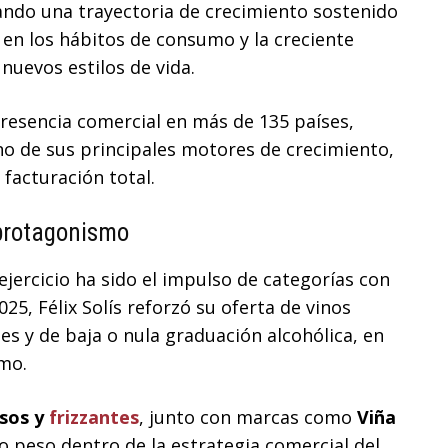
ando una trayectoria de crecimiento sostenido
en los hábitos de consumo y la creciente
uevos estilos de vida.
resencia comercial en más de 135 países,
no de sus principales motores de crecimiento,
 facturación total.
protagonismo
jercicio ha sido el impulso de categorías con
25, Félix Solís reforzó su oferta de vinos
es y de baja o nula graduación alcohólica, en
umo.
osos y
frizzantes
, junto con marcas como
Viña
 peso dentro de la estrategia comercial del