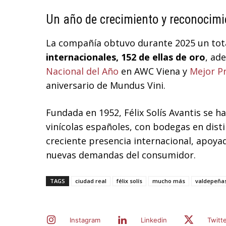
Un año de crecimiento y reconocimi
La compañía obtuvo durante 2025 un tot
internacionales, 152 de ellas de oro
, ad
Nacional del Año
en AWC Viena y
Mejor P
aniversario de Mundus Vini.
Fundada en 1952, Félix Solís Avantis se h
vinícolas españoles, con bodegas en dist
creciente presencia internacional, apoyad
nuevas demandas del consumidor.
TAGS
ciudad real
félix solís
mucho más
valdepeña
Instagram
Linkedin
Twitt