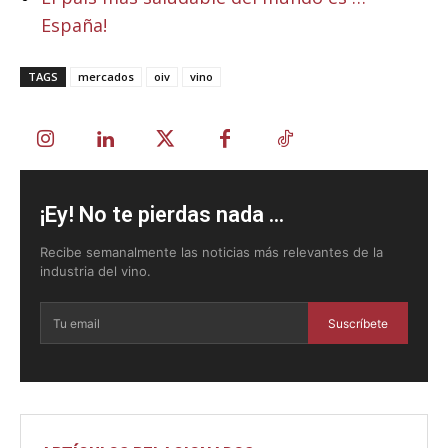
España!
TAGS
mercados
oiv
vino
¡Ey! No te pierdas nada ...
Recibe semanalmente las noticias más relevantes de la
industria del vino.
Suscríbete