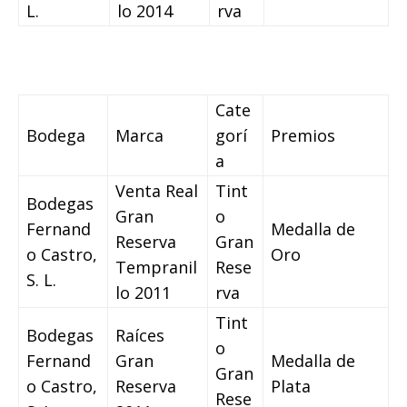
L.
lo 2014
rva
Cate
Bodega
Marca
gorí
Premios
a
Venta Real
Tint
Bodegas
Gran
o
Fernand
Medalla de
Reserva
Gran
o Castro,
Oro
Tempranil
Rese
S. L.
lo 2011
rva
Tint
Bodegas
Raíces
o
Fernand
Gran
Medalla de
Gran
o Castro,
Reserva
Plata
Rese