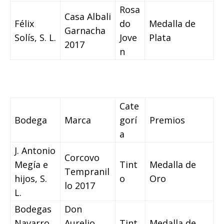
Rosa
Casa Albali
Félix
do
Medalla de
Garnacha
Solís, S. L.
Jove
Plata
2017
n
Cate
Bodega
Marca
gorí
Premios
a
J. Antonio
Corcovo
Megía e
Tint
Medalla de
Tempranil
hijos, S.
o
Oro
lo 2017
L.
Bodegas
Don
Navarro
Aurelio
Tint
Medalla de