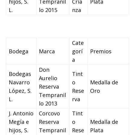
hijos, S.
Tempranil
Cria
Plata
L.
lo 2015
nza
Cate
Bodega
Marca
gorí
Premios
a
Don
Bodegas
Tint
Aurelio
Navarro
o
Medalla de
Reserva
López, S.
Rese
Oro
Tempranil
L.
rva
lo 2013
J. Antonio
Corcovo
Tint
Megía e
Reserva
o
Medalla de
hijos, S.
Tempranil
Rese
Plata