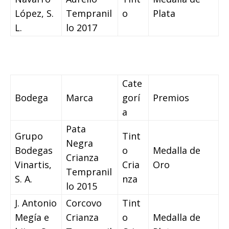
López, S.
Tempranil
o
Plata
L.
lo 2017
Cate
Bodega
Marca
gorí
Premios
a
Pata
Grupo
Tint
Negra
Bodegas
o
Medalla de
Crianza
Vinartis,
Cria
Oro
Tempranil
S. A.
nza
lo 2015
J. Antonio
Corcovo
Tint
Megía e
Crianza
o
Medalla de